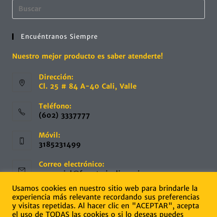
Encuéntranos Siempre
Nuestro mejor producto es saber atenderte!
Dirección:
Cl. 25 # 84 A-40 Cali, Valle
Teléfono:
(602) 3337777
Móvil:
3185231499
Correo electrónico:
comercial@ferreteriaelingenio.com
Usamos cookies en nuestro sitio web para brindarle la
Web:
experiencia más relevante recordando sus preferencias
www.ferreteriaelingenio.com
y visitas repetidas. Al hacer clic en "ACEPTAR", acepta
el uso de TODAS las cookies o si lo deseas puedes