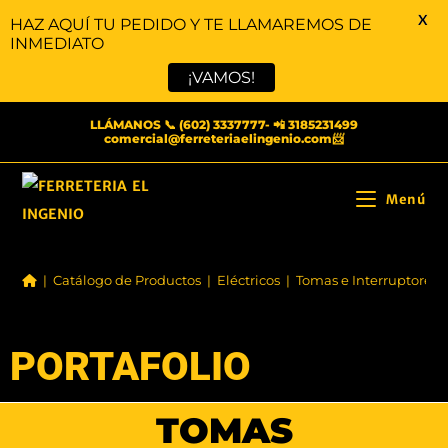
X
HAZ AQUÍ TU PEDIDO Y TE LLAMAREMOS DE
INMEDIATO
¡VAMOS!
LLÁMANOS 📞 (602) 3337777- 📲 3185231499
comercial@ferreteriaelingenio.com📨
Menú
|
Catálogo de Productos
|
Eléctricos
|
Tomas e Interruptores
PORTAFOLIO
TOMAS