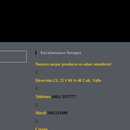
Encuéntranos Siempre
Nuestro mejor producto es saber atenderte!
Dirección:
Cl. 25 # 84 A-40 Cali, Valle
Teléfono:
(602) 3337777
Móvil:
3185231499
Correo