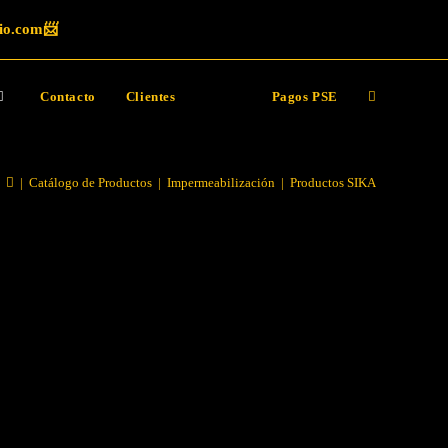
io.com📨
MOS!
Contacto
Clientes
Pagos PSE
|
Catálogo de Productos
|
Impermeabilización
|
Productos SIKA