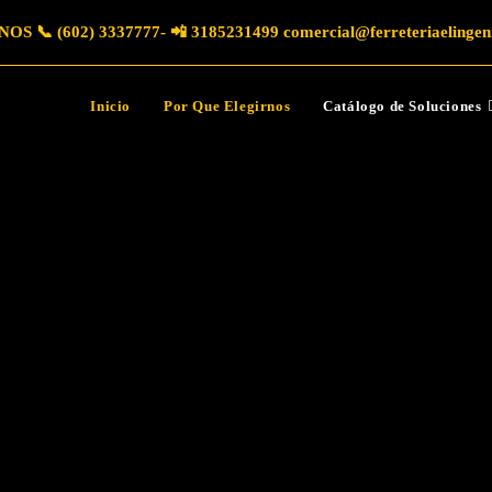
S 📞 (602) 3337777- 📲 3185231499 comercial@ferreteriaelingen
QUÍ TU PEDIDO Y TE LLAMAREMOS DE INMEDIATO
¡VA
Inicio
Por Que Elegirnos
Catálogo de Soluciones